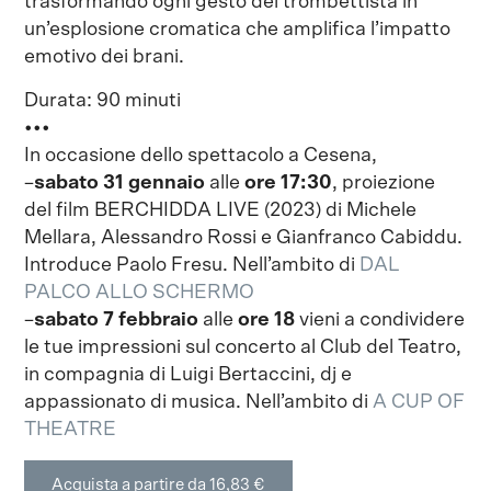
trasformando ogni gesto del trombettista in
un’esplosione cromatica che amplifica l’impatto
emotivo dei brani.
Durata: 90 minuti
•••
In occasione dello spettacolo a Cesena,
–
sabato
31 gennaio
alle
ore 17:30
, proiezione
del film BERCHIDDA LIVE (2023) di Michele
Mellara, Alessandro Rossi e Gianfranco Cabiddu.
Introduce Paolo Fresu. Nell’ambito di
DAL
PALCO ALLO SCHERMO
–
sabato 7 febbraio
alle
ore 18
vieni a condividere
le tue impressioni sul concerto al Club del Teatro,
in compagnia di Luigi Bertaccini, dj e
appassionato di musica. Nell’ambito di
A CUP OF
THEATRE
Acquista a partire da 16,83 €