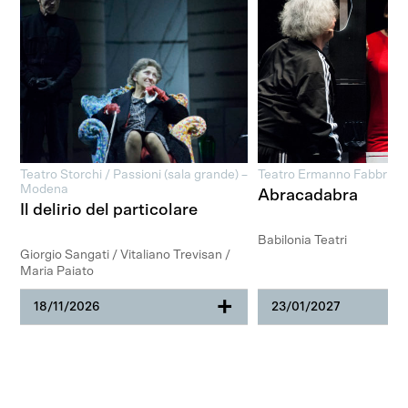
Teatro Storchi / Passioni (sala grande) –
Teatro Ermanno Fabbri
Modena
Abracadabra
Il delirio del particolare
Babilonia Teatri
Giorgio Sangati / Vitaliano Trevisan /
Maria Paiato
+
18/11/2026
23/01/2027