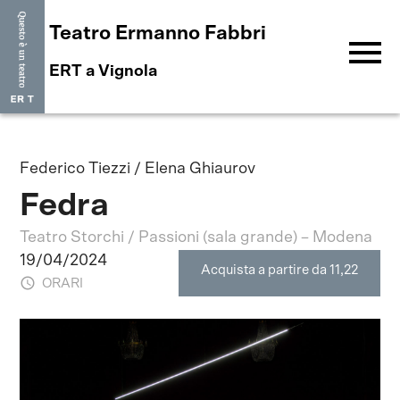
Teatro Ermanno Fabbri
menu
ERT a Vignola
Federico Tiezzi / Elena Ghiaurov
Fedra
Teatro Storchi / Passioni (sala grande) – Modena
19/04/2024
Acquista a partire da 11,22
ORARI