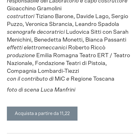
responsabile del Laboratorio e capo costruttore
Gioacchino Gramolini
costruttori
Tiziano Barone, Davide Lago, Sergio
Puzzo, Veronica Sbrancia, Leandro Spadola
scenografe decoratrici
Ludovica Sitti con Sarah
Menichini, Benedetta Monetti, Bianca Passanti
effetti elettromeccanici
Roberto Riccò
produzione
Emilia Romagna Teatro ERT / Teatro
Nazionale, Fondazione Teatri di Pistoia,
Compagnia Lombardi-Tiezzi
con il contributo di
MiC
e
Regione Toscana
foto di scena Luca Manfrini
Acquista a partire da 11,22