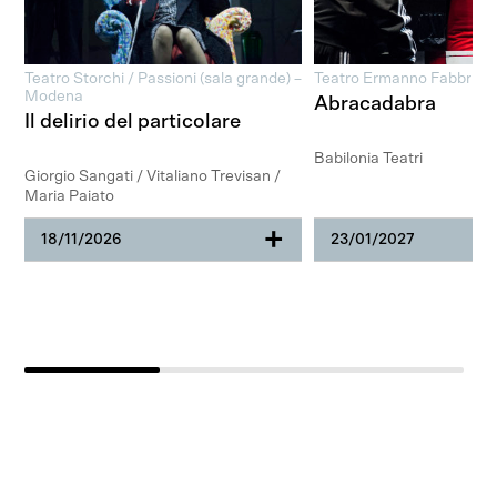
Teatro Storchi / Passioni (sala grande) –
Teatro Ermanno Fabbri
Modena
Abracadabra
Il delirio del particolare
Babilonia Teatri
Giorgio Sangati / Vitaliano Trevisan /
Maria Paiato
+
18/11/2026
23/01/2027